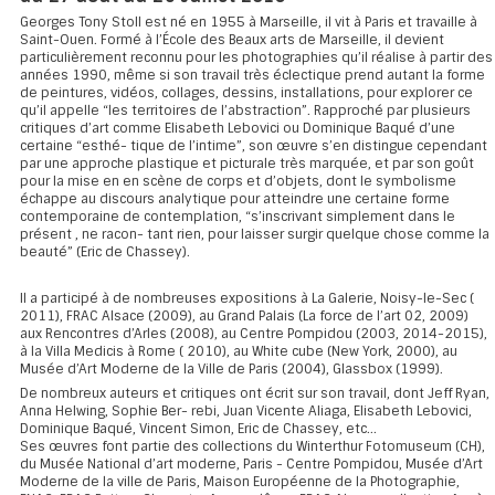
Georges Tony Stoll est né en 1955 à Marseille, il vit à Paris et travaille à
Saint-Ouen. Formé à l’École des Beaux arts de Marseille, il devient
particulièrement reconnu pour les photographies qu’il réalise à partir des
années 1990, même si son travail très éclectique prend autant la forme
de peintures, vidéos, collages, dessins, installations, pour explorer ce
qu’il appelle “les territoires de l’abstraction”. Rapproché par plusieurs
critiques d’art comme Elisabeth Lebovici ou Dominique Baqué d’une
certaine “esthé- tique de l’intime”, son œuvre s’en distingue cependant
par une approche plastique et picturale très marquée, et par son goût
pour la mise en en scène de corps et d’objets, dont le symbolisme
échappe au discours analytique pour atteindre une certaine forme
contemporaine de contemplation, “s’inscrivant simplement dans le
présent , ne racon- tant rien, pour laisser surgir quelque chose comme la
beauté” (Eric de Chassey).
Il a participé à de nombreuses expositions à La Galerie, Noisy-le-Sec (
2011), FRAC Alsace (2009), au Grand Palais (La force de l’art 02, 2009)
aux Rencontres d’Arles (2008), au Centre Pompidou (2003, 2014-2015),
à la Villa Medicis à Rome ( 2010), au White cube (New York, 2000), au
Musée d’Art Moderne de la Ville de Paris (2004), Glassbox (1999).
De nombreux auteurs et critiques ont écrit sur son travail, dont Jeff Ryan,
Anna Helwing, Sophie Ber- rebi, Juan Vicente Aliaga, Elisabeth Lebovici,
Dominique Baqué, Vincent Simon, Eric de Chassey, etc...
Ses œuvres font partie des collections du Winterthur Fotomuseum (CH),
du Musée National d’art moderne, Paris - Centre Pompidou, Musée d’Art
Moderne de la ville de Paris, Maison Européenne de la Photographie,