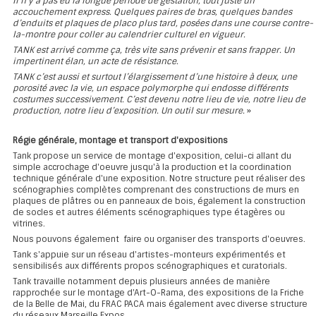
Il n’y a pas eu la longue période de gestation, tout juste un
accouchement express. Quelques paires de bras, quelques bandes
d’enduits et plaques de placo plus tard, posées dans une course contre-
la-montre pour coller au calendrier culturel en vigueur.
TANK est arrivé comme ça, très vite sans prévenir et sans frapper. Un
impertinent élan, un acte de résistance.
TANK c’est aussi et surtout l’élargissement d’une histoire à deux, une
porosité avec la vie, un espace polymorphe qui endosse différents
costumes successivement. C’est devenu notre lieu de vie, notre lieu de
production, notre lieu d’exposition. Un outil sur mesure.
»
Régie générale, montage et transport d'expositions
Tank propose un service de montage d'exposition, celui-ci allant du
simple accrochage d'oeuvre jusqu'à la production et la coordination
technique générale d'une exposition. Notre structure peut réaliser des
scénographies complètes comprenant des constructions de murs en
plaques de plâtres ou en panneaux de bois, également la construction
de socles et autres éléments scénographiques type étagères ou
vitrines.
Nous pouvons également faire ou organiser des transports d'oeuvres.
Tank s'appuie sur un réseau d'artistes-monteurs expérimentés et
sensibilisés aux différents propos scénographiques et curatorials.
Tank travaille notamment depuis plusieurs années de manière
rapprochée sur le montage d'Art-O-Rama, des expositions de la Friche
de la Belle de Mai, du FRAC PACA mais également avec diverse structure
du réseaux Marseille Expos.